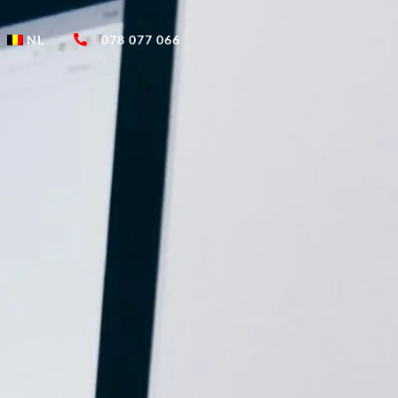
078 077 066
NL