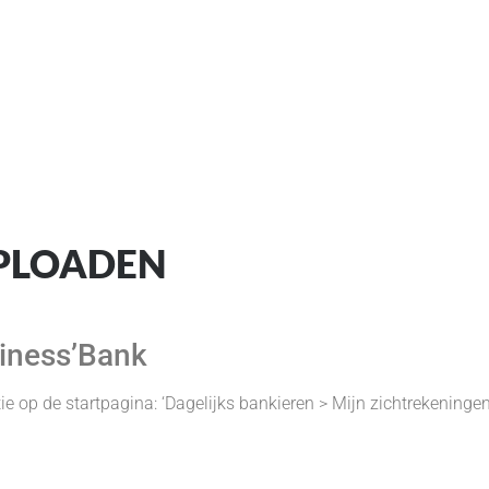
ESTANDEN UP
UPLOADEN
siness’Bank
e op de startpagina: ‘Dagelijks bankieren > Mijn zichtrekeninge