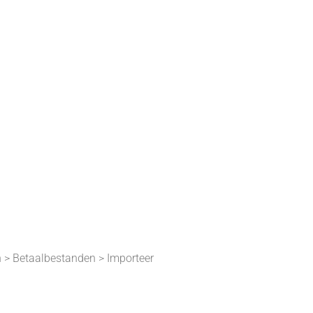
LOADEN
n > Betaalbestanden > Importeer