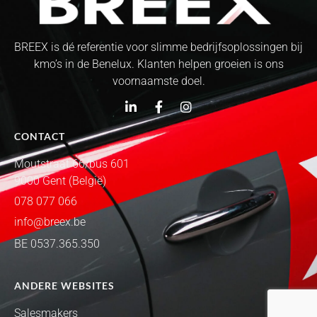
BREEX is dé referentie voor slimme bedrijfsoplossingen bij
kmo’s in de Benelux. Klanten helpen groeien is ons
voornaamste doel.
CONTACT
Moutstraat 66/bus 601
9000 Gent (België)
078 077 066
info@breex.be
BE 0537.365.350
ANDERE WEBSITES
Salesmakers